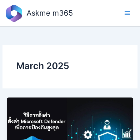
Skip
to
Askme m365
content
March 2025