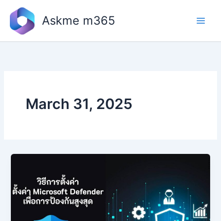
Skip
to
Askme m365
content
March 31, 2025