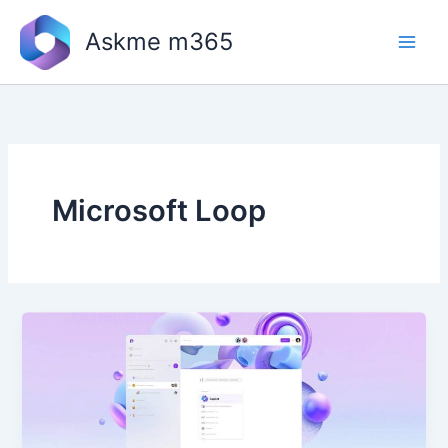
Skip
to
Askme m365
content
Microsoft Loop