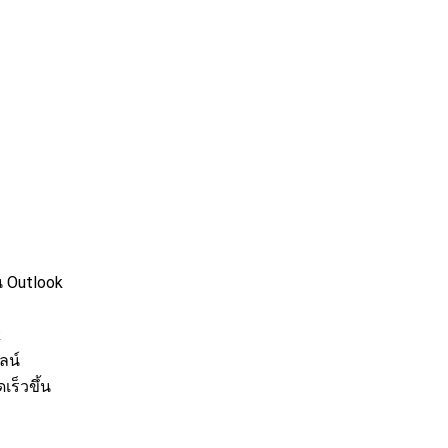
น Outlook
k
ลน์
เร็วขึ้น