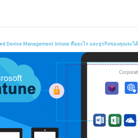
ed Device Management Intune คืออะไร และธุรกิจของคุณจะได