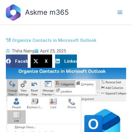
Skip
to
Askme m365
content
วิธี Organize Contacts in Microsoft Outlook
Thiha Naing
April 25, 2025
Facebook
X
LinkedIn